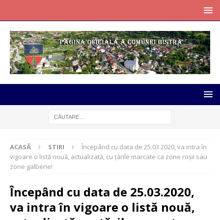
ACASĂ
STIRI
Începând cu data de 25.03.2020, va intra în
vigoare o listă nouă, actualizată, cu țările marcate ca zone roșii sau
zone galbene!
Începând cu data de 25.03.2020,
va intra în vigoare o listă nouă,