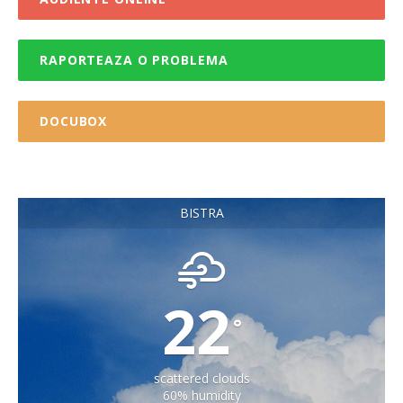
RAPORTEAZA O PROBLEMA
DOCUBOX
BISTRA
22
°
scattered clouds
60% humidity