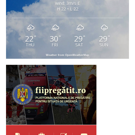
wind: 3m/s E
H 22 • L 22
22
30
29
29
°
°
°
°
THU
FRI
SAT
SUN
Weather from OpenWeatherMap