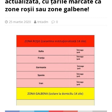
actualizată, cu țările marcate ca
zone roșii sau zone galbene!
25 martie 2020
tntadm
0