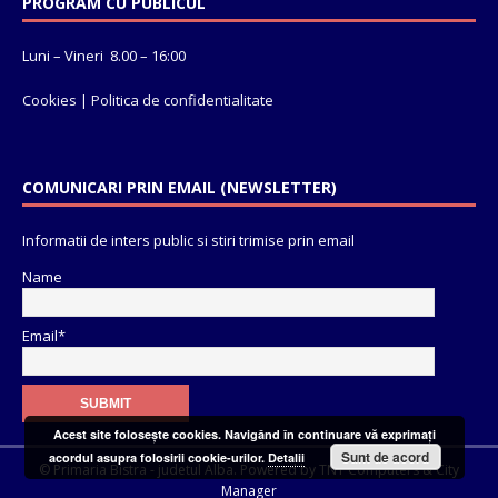
PROGRAM CU PUBLICUL
Luni – Vineri 8.00 – 16:00
Cookies
|
Politica de confidentialitate
COMUNICARI PRIN EMAIL (NEWSLETTER)
Informatii de inters public si stiri trimise prin email
Name
Email*
Acest site foloseşte cookies. Navigând în continuare vă exprimaţi
Sunt de acord
acordul asupra folosirii cookie-urilor.
Detalii
© Primaria Bistra - judetul Alba. Powered by
TNT Computers
&
City
Manager