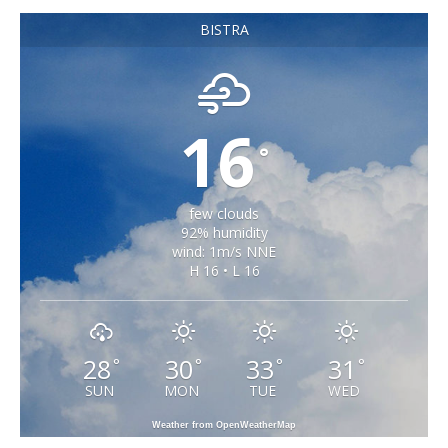
BISTRA
16
°
few clouds
92% humidity
wind: 1m/s NNE
H 16 • L 16
28
30
33
31
°
°
°
°
SUN
MON
TUE
WED
Weather from OpenWeatherMap