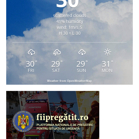
scattered clouds
41% humidity
wind: 1m/s S
H 30 • L 30
30
29
29
31
°
°
°
°
FRI
SAT
SUN
MON
Weather from OpenWeatherMap