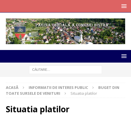
ACASĂ
INFORMATII DE INTERES PUBLIC
BUGET DIN
TOATE SURSELE DE VENITURI
Situatia platilor
Situatia platilor