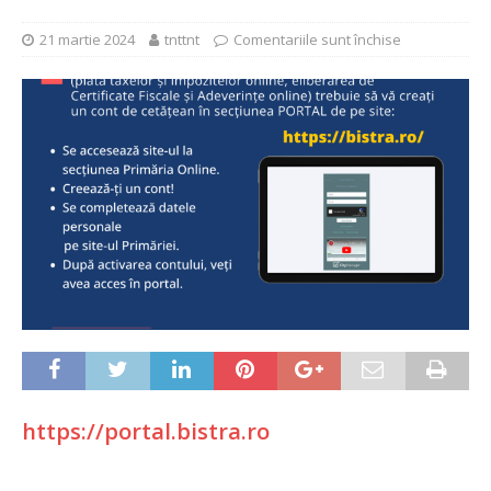
21 martie 2024
tnttnt
Comentariile sunt închise
https://portal.bistra.ro