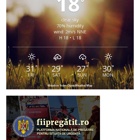
18
°
clear sky
70% humidity
wind: 2m/s NNE
H 18 • L 18
31
29
27
30
°
°
°
°
FRI
SAT
SUN
MON
Weather from OpenWeatherMap