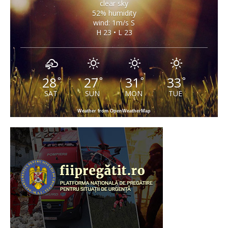
clear sky
52% humidity
wind: 1m/s S
H 23 • L 23
28
27
31
33
°
°
°
°
SAT
SUN
MON
TUE
Weather from OpenWeatherMap