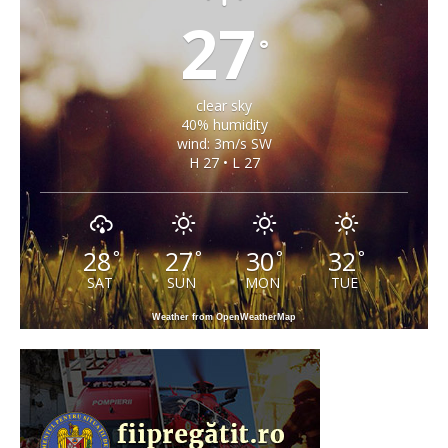
27
°
clear sky
40% humidity
wind: 3m/s SW
H 27 • L 27
28
27
30
32
°
°
°
°
SAT
SUN
MON
TUE
Weather from OpenWeatherMap