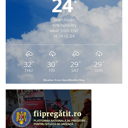
24
°
few clouds
45% humidity
wind: 1m/s ENE
H 24 • L 24
32
30
29
29
°
°
°
°
THU
FRI
SAT
SUN
Weather from OpenWeatherMap