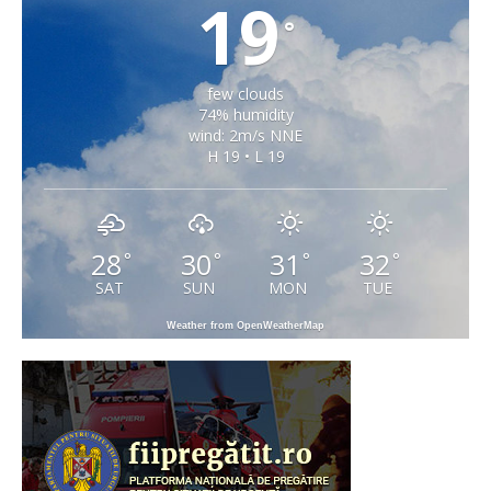
19
°
few clouds
74% humidity
wind: 2m/s NNE
H 19 • L 19
28
30
31
32
°
°
°
°
SAT
SUN
MON
TUE
Weather from OpenWeatherMap