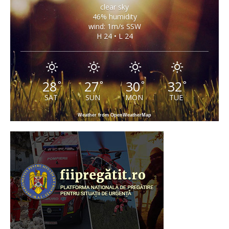
clear sky
46% humidity
wind: 1m/s SSW
H 24 • L 24
28
27
30
32
°
°
°
°
SAT
SUN
MON
TUE
Weather from OpenWeatherMap