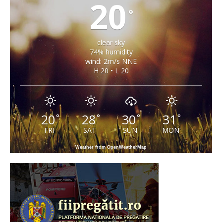
20
°
clear sky
74% humidity
wind: 2m/s NNE
H 20 • L 20
20
28
30
31
°
°
°
°
FRI
SAT
SUN
MON
Weather from OpenWeatherMap