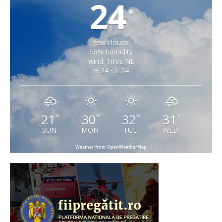
24
°
few clouds
58% humidity
wind: 1m/s NE
H 24 • L 24
21
30
32
31
°
°
°
°
SUN
MON
TUE
WED
Weather from OpenWeatherMap