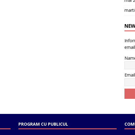
mai 
mart
NEW
Inform
email
Nam
Emai
PROGRAM CU PUBLICUL
COMU