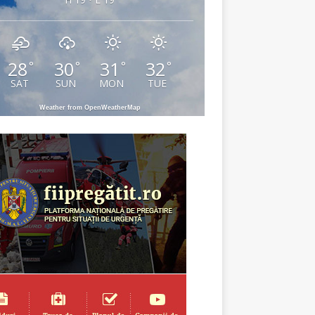
28
30
31
32
°
°
°
°
SAT
SUN
MON
TUE
Weather from OpenWeatherMap