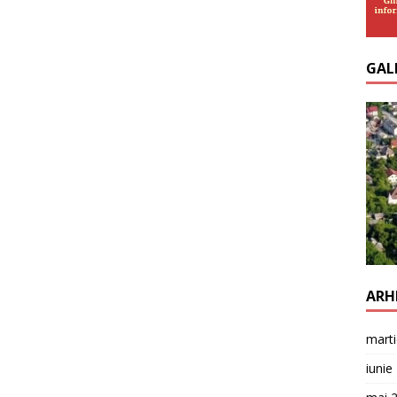
GAL
ARH
mart
iunie