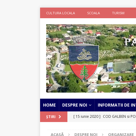
CULTURA LOCALA
SCOALA
TURISM
HOME
DESPRE NOI
INFORMATII DE IN
[ 15 iunie 2020 ]
COD GALBEN si POR
ȘTIRI
STIRI
ACASĂ
DESPRE NOI
ORGANIZARE