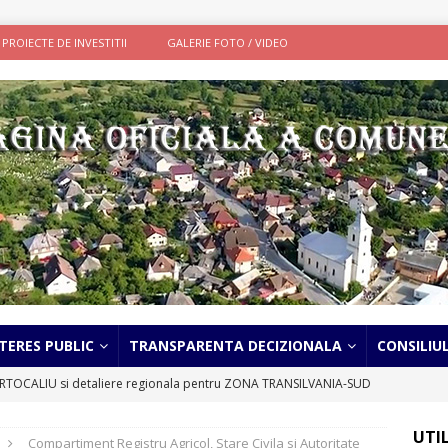
PROIECTE DE INVESTITII
GALERIE FOTO / VIDEO
TERES PUBLIC
TRANSPARENTA DECIZIONALA
CONSILIU
TOCALIU si detaliere regionala pentru ZONA TRANSILVANIA-SUD
UTI
Compartiment Registru Agricol, Stare Civila si Autoritate