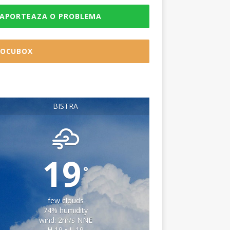
APORTEAZA O PROBLEMA
OCUBOX
BISTRA
19
°
few clouds
74% humidity
wind: 2m/s NNE
H 19 • L 19