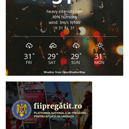
heavy intensity rain
49% humidity
wind: 3m/s WNW
H 31 • L 31
31
29
29
31
°
°
°
°
FRI
SAT
SUN
MON
Weather from OpenWeatherMap