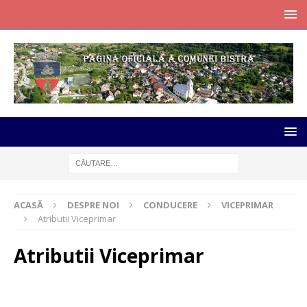
ACASĂ
DESPRE NOI
CONDUCERE
VICEPRIMAR
Atributii Viceprimar
Atributii Viceprimar