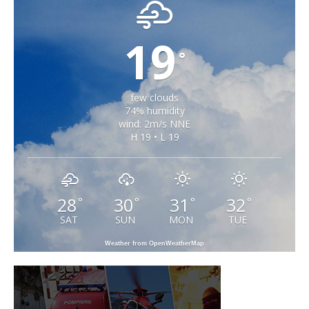
19
°
few clouds
74% humidity
wind: 2m/s NNE
H 19 • L 19
28
30
31
32
°
°
°
°
SAT
SUN
MON
TUE
Weather from OpenWeatherMap