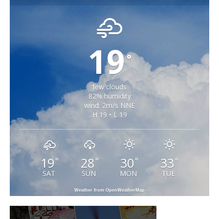
19
°
few clouds
82% humidity
wind: 2m/s NNE
H 19 • L 19
19
28
30
33
°
°
°
°
SAT
SUN
MON
TUE
Weather from OpenWeatherMap