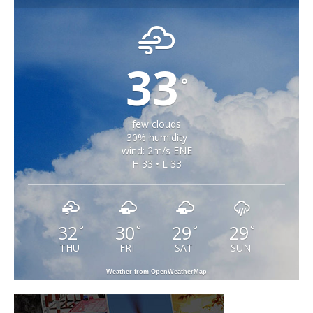
33
°
few clouds
30% humidity
wind: 2m/s ENE
H 33 • L 33
32
30
29
29
°
°
°
°
THU
FRI
SAT
SUN
Weather from OpenWeatherMap