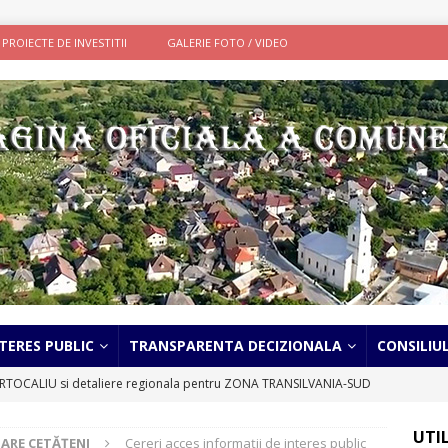
PROIECTE DE INVESTITII
GALERIE FOTO / VIDEO
TERES PUBLIC
TRANSPARENTA DECIZIONALA
CONSILIU
TOCALIU si detaliere regionala pentru ZONA TRANSILVANIA-SUD
UTI
ARE CETĂȚENI
Cereri acces informații de interes public