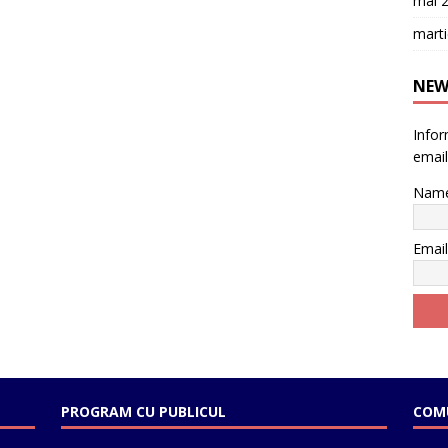
mai 
mart
NEW
Inform
email
Nam
Emai
PROGRAM CU PUBLICUL
COMU