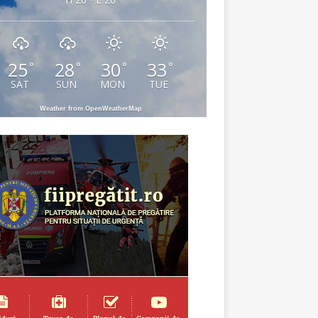
25
28
30
33
°
°
°
°
SAT
SUN
MON
TUE
Weather from OpenWeatherMap