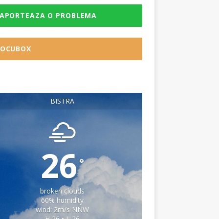
APORTEAZA O PROBLEMA
OCUBOX
BISTRA
26
°
broken clouds
60% humidity
wind: 2m/s NNW
H 26 • L 26