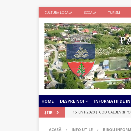
CULTURA LOCALA
SCOALA
TURISM
HOME
DESPRE NOI
INFORMATII DE IN
[ 15 iunie 2020 ]
COD GALBEN si POR
ȘTIRI
STIRI
ACASĂ
INFO UTILE
BIROU INFORM