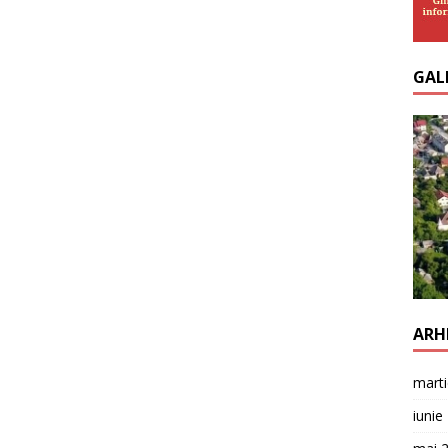
GAL
ARH
mart
iunie