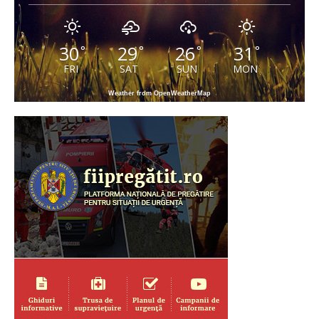
30
29
26
31
°
°
°
°
FRI
SAT
SUN
MON
Weather from OpenWeatherMap