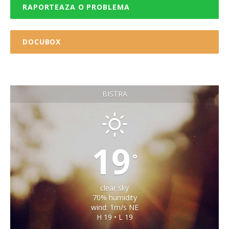
RAPORTEAZA O PROBLEMA
DOCUBOX
BISTRA
19
°
clear sky
70% humidity
wind: 1m/s NE
H 19 • L 19