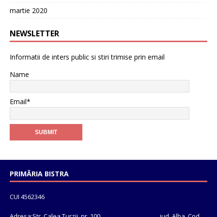
martie 2020
NEWSLETTER
Informatii de inters public si stiri trimise prin email
Name
Email*
PRIMĂRIA BISTRA
CUI 4562346
Adresa:Str. Calea Turzii, nr. 100, jud. Alba, Cod