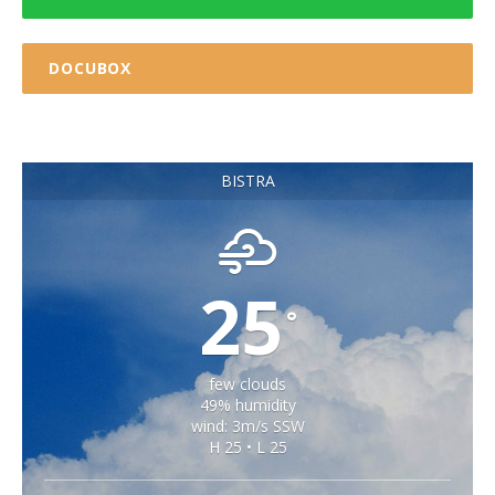
DOCUBOX
BISTRA
25
°
few clouds
49% humidity
wind: 3m/s SSW
H 25 • L 25