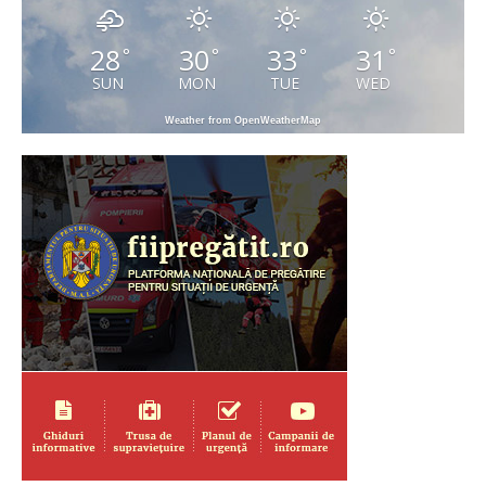
28
30
33
31
°
°
°
°
SUN
MON
TUE
WED
Weather from OpenWeatherMap