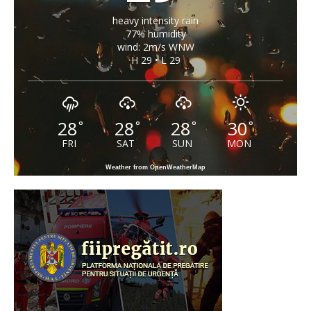
heavy intensity rain
77% humidity
wind: 2m/s WNW
H 29 • L 29
28
28
28
30
°
°
°
°
FRI
SAT
SUN
MON
Weather from OpenWeatherMap