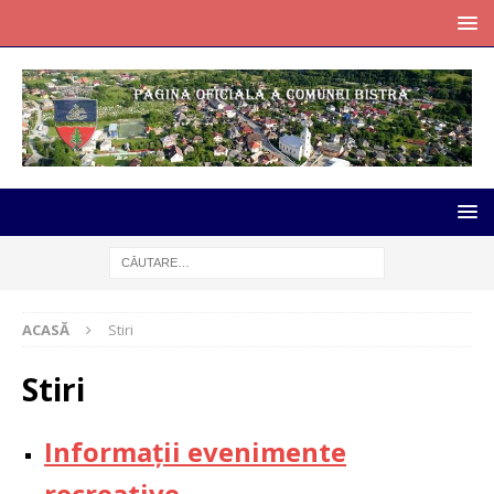
ACASĂ
Stiri
Stiri
Informații evenimente
recreative