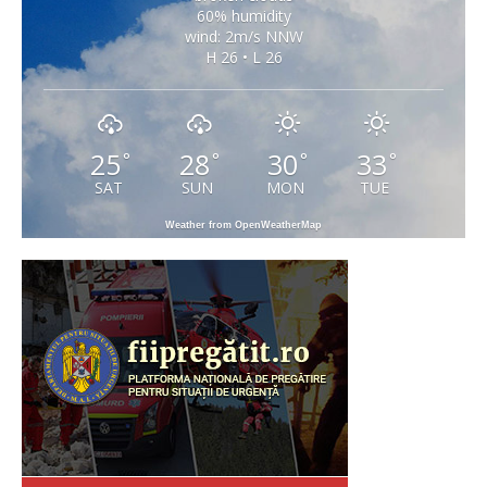
60% humidity
wind: 2m/s NNW
H 26 • L 26
25
28
30
33
°
°
°
°
SAT
SUN
MON
TUE
Weather from OpenWeatherMap