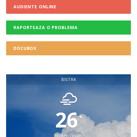
AUDIENTE ONLINE
RAPORTEAZA O PROBLEMA
DOCUBOX
BISTRA
26
°
broken clouds