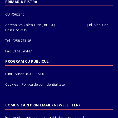
PRIMĂRIA BISTRA
CUI 4562346
Adresa:Str. Calea Turzii, nr. 100, jud. Alba, Cod
Postal 517115
Tel : 0258 773105
Fax: 0374 090447
PROGRAM CU PUBLICUL
Luni – Vineri 8.00 – 16:00
Cookies
|
Politica de confidentialitate
COMUNICARI PRIN EMAIL (NEWSLETTER)
Informatii de inters public si stiri trimise prin email