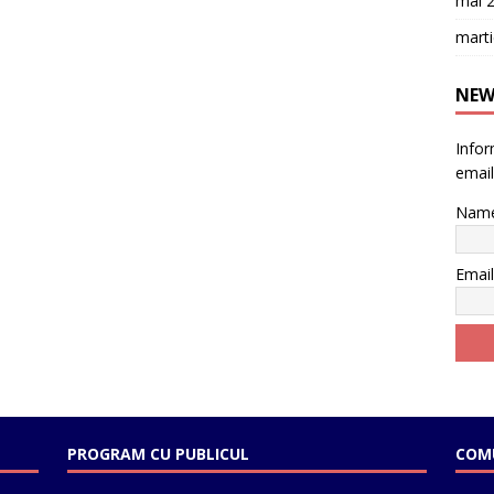
mai 
mart
NEW
Inform
email
Nam
Emai
PROGRAM CU PUBLICUL
COMU