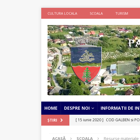
CULTURA LOCALA
SCOALA
TURISM
HOME
DESPRE NOI
INFORMATII DE IN
[ 15 iunie 2020 ]
COD GALBEN si POR
ȘTIRI
STIRI
ACASĂ
SCOALA
Resurse materiale