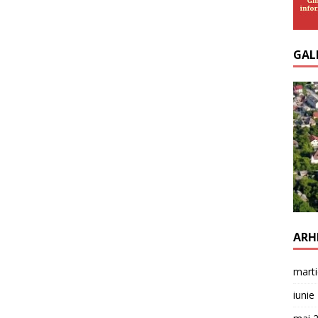
GAL
ARH
mart
iunie