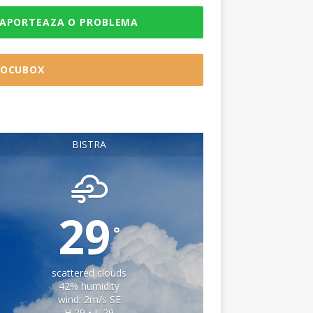
APORTEAZA O PROBLEMA
OCUBOX
BISTRA
29
°
scattered clouds
42% humidity
wind: 2m/s SE
H 29 • L 29