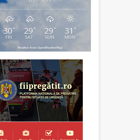
30
29
29
31
°
°
°
°
FRI
SAT
SUN
MON
Weather from OpenWeatherMap