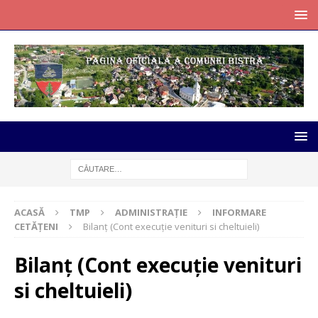
ACASĂ
TMP
ADMINISTRAȚIE
INFORMARE
CETĂȚENI
Bilanț (Cont execuție venituri si cheltuieli)
Bilanț (Cont execuție venituri
si cheltuieli)