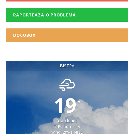
RAPORTEAZA O PROBLEMA
DOCUBOX
BISTRA
19
°
few clouds
74% humidity
wind: 2m/s NNE