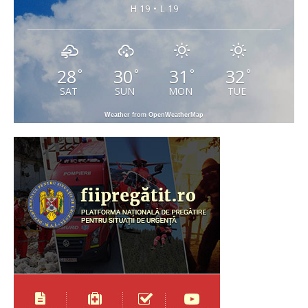
H 19 • L 19
28
30
31
32
°
°
°
°
SAT
SUN
MON
TUE
Weather from OpenWeatherMap