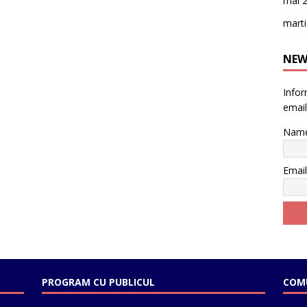
mai 
mart
NEW
Inform
email
Nam
Emai
PROGRAM CU PUBLICUL
COMU