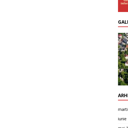
GAL
ARH
mart
iunie