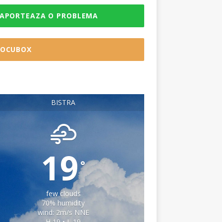
APORTEAZA O PROBLEMA
OCUBOX
BISTRA
19
°
few clouds
70% humidity
wind: 2m/s NNE
H 19 • L 19