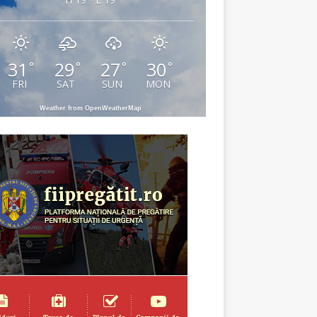
31
29
27
30
°
°
°
°
FRI
SAT
SUN
MON
Weather from OpenWeatherMap