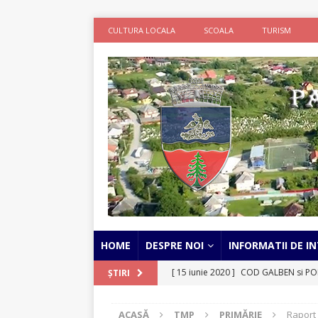
CULTURA LOCALA
SCOALA
TURISM
HOME
DESPRE NOI
INFORMATII DE IN
[ 15 iunie 2020 ]
COD GALBEN si POR
ȘTIRI
STIRI
ACASĂ
TMP
PRIMĂRIE
Raport 